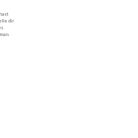
hast
lle dir
es
 man
e