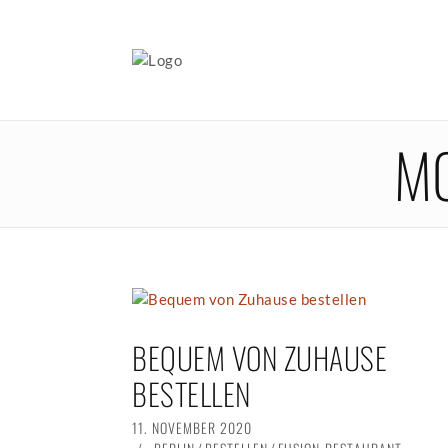
M
BEQUEM VON ZUHAUSE
BESTELLEN
POSTED
11. NOVEMBER 2020
16.
ON