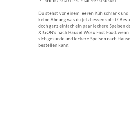
BERLIN
/
BESTELLEN
NOVEMBER
/
FUSION-RESTAURANT
2020
Du stehst vor einem leeren Kühlschrank und 
keine Ahnung was du jetzt essen sollst? Beste
doch ganz einfach ein paar leckere Speisen d
XIGON‘s nach Hause! Wozu Fast Food, wenn
sich gesunde und leckere Speisen nach Haus
bestellen kann!