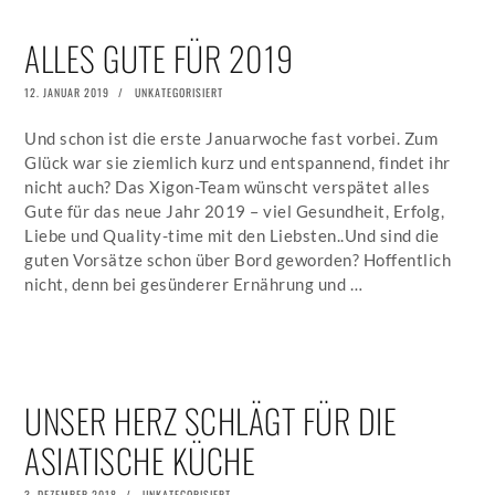
ALLES GUTE FÜR 2019
POSTED
12. JANUAR 2019
5.
UNKATEGORISIERT
ON
JULI
2019
Und schon ist die erste Januarwoche fast vorbei. Zum
Glück war sie ziemlich kurz und entspannend, findet ihr
nicht auch? Das Xigon-Team wünscht verspätet alles
Gute für das neue Jahr 2019 – viel Gesundheit, Erfolg,
Liebe und Quality-time mit den Liebsten..Und sind die
guten Vorsätze schon über Bord geworden? Hoffentlich
nicht, denn bei gesünderer Ernährung und …
UNSER HERZ SCHLÄGT FÜR DIE
ASIATISCHE KÜCHE
POSTED
3. DEZEMBER 2018
5.
UNKATEGORISIERT