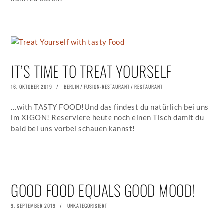
IT’S TIME TO TREAT YOURSELF
POSTED
16. OKTOBER 2019
16.
BERLIN
/
FUSION-RESTAURANT
/
RESTAURANT
ON
OKTOBER
2019
…with TASTY FOOD!Und das findest du natürlich bei uns
im XIGON! Reserviere heute noch einen Tisch damit du
bald bei uns vorbei schauen kannst!
GOOD FOOD EQUALS GOOD MOOD!
POSTED
9. SEPTEMBER 2019
12.
UNKATEGORISIERT
ON
SEPTEMBER
2019