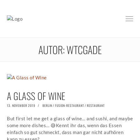
AUTOR:
WTCGADE
A GLASS OF WINE
POSTED
13. NOVEMBER 2019
19.
BERLIN
/
FUSION-RESTAURANT
/
RESTAURANT
ON
NOVEMBER
2019
But first let me get a glass of wine… and sushi, and maybe
some more dishes… 😅Kennt ihr das, wenn das Essen
einfach so gut schmeckt, dass man gar nicht aufhören
kann zu essen?