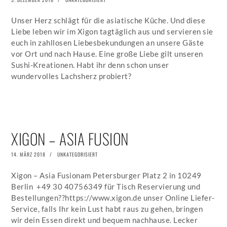
ON
JULI
2019
Unser Herz schlägt für die asiatische Küche. Und diese
Liebe leben wir im Xigon tagtäglich aus und servieren sie
euch in zahllosen Liebesbekundungen an unsere Gäste
vor Ort und nach Hause. Eine große Liebe gilt unseren
Sushi-Kreationen. Habt ihr denn schon unser
wundervolles Lachsherz probiert?
XIGON – ASIA FUSION
POSTED
14. MÄRZ 2018
5.
UNKATEGORISIERT
ON
JULI
2019
Xigon – Asia Fusionam Petersburger Platz 2 in 10249
Berlin +49 30 40756349 für Tisch Reservierung und
Bestellungen??https://www.xigon.de unser Online Liefer-
Service, falls Ihr kein Lust habt raus zu gehen, bringen
wir dein Essen direkt und bequem nachhause. Lecker