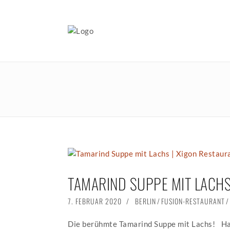
TAMARIND SUPPE MIT LACH
POSTED
7. FEBRUAR 2020
16.
BERLIN
/
FUSION-RESTAURANT
/
ON
FEBRUAR
2020
Die berühmte Tamarind Suppe mit Lachs!⠀Ha